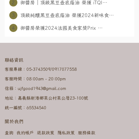
2
御醬房｜頂級黑豆壺底蔭油 榮獲 iTQI⋯
3
頂級純釀黑豆壺底蔭油 榮獲2024新味食⋯
4
御醬房榮獲2024法國美食家獎Prix ⋯
聯絡資訊
客服專線：05-3743509/0917077558
客服時間：08:00am - 20:00pm
信箱：ujfgood1943@gmail.com
地址：嘉義縣新港鄉菜公村菜公厝23-100號
統一編號：65534540
關於我們
查詢
我的帳戶
退款政策
隱私政策
服務條款