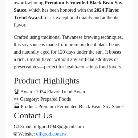
award-winning
Premium Fermented Black Bean Soy
Sauce
, which has been honored with the
2024 Flavor
Trend Award
for its exceptional quality and authentic
flavor.
Crafted using traditional Taiwanese brewing techniques,
this soy sauce is made from premium local black beans
and naturally aged for 120 days under the sun. It boasts
a rich, umami flavor without any artificial additives or
preservatives—perfect for health-conscious food lovers.
Product Highlights
🏆 Award: 2024 Flavor Trend Award
📂 Category: Prepared Foods
🏭 Product: Premium Fermented Black Bean Soy Sauce
Contact Us
📧 Email: ujfgood1943@gmail.com
🌐 Website:
ujfgood.com.tw