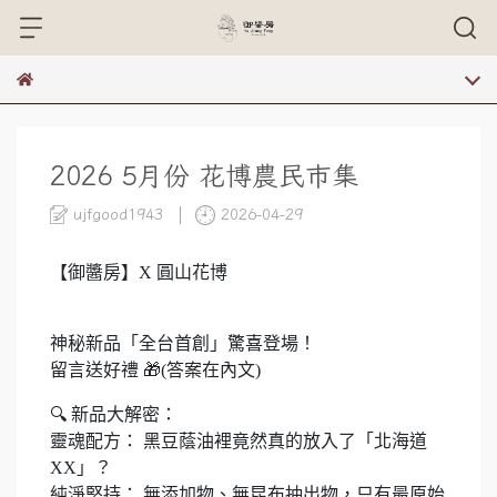
2026 5月份 花博農民市集
ujfgood1943
2026-04-29
【御醬房】X 圓山花博
神秘新品「全台首創」驚喜登場！
留言送好禮 🎁(答案在內文)
🔍 新品大解密：
靈魂配方： 黑豆蔭油裡竟然真的放入了「北海道
XX」？
純淨堅持： 無添加物、無昆布抽出物，只有最原始