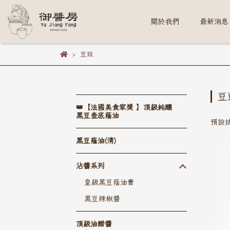
關於我們
最新消息
豆豉
豆
👑【法國美食家獎 】頂級純釀
黑豆壺底蔭油
預設
黑豆蔭油(清)
沾醬系列
皇級黑豆蔭油膏
黑豆辣椒醬
頂級油醋醬