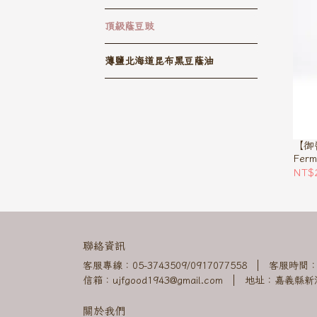
頂級蔭豆豉
薄鹽北海道昆布黑豆蔭油
【御
Ferm
NT$
聯絡資訊
客服專線：05-3743509/0917077558
客服時間：08
信箱：ujfgood1943@gmail.com
地址：嘉義縣新港
關於我們